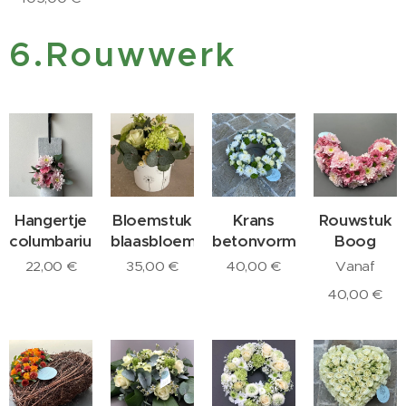
6.Rouwwerk
Hangertje
Bloemstuk
Krans
Rouwstuk
columbarium
blaasbloem
betonvorm
Boog
22,00
€
35,00
€
40,00
€
Vanaf
40,00
€