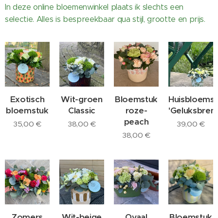
In deze online bloemenwinkel plaats ik slechts een
selectie. Alles is bespreekbaar qua stijl, grootte en prijs.
Exotisch
Wit-groen
Bloemstuk
Huisbloems
bloemstuk
Classic
roze-
'Geluksbreng
peach
35,00
€
38,00
€
39,00
€
38,00
€
Zomers
Wit-beige
Ovaal
Bloemstuk