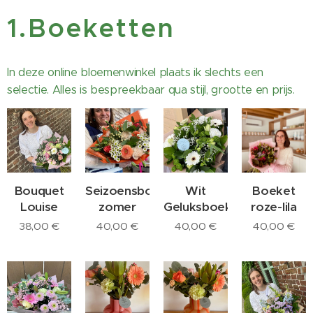
1.Boeketten
In deze online bloemenwinkel plaats ik slechts een
selectie. Alles is bespreekbaar qua stijl, grootte en prijs.
Bouquet
Seizoensboeket
Wit
Boeket
Louise
zomer
Geluksboeket
roze-lila
38,00
€
40,00
€
40,00
€
40,00
€