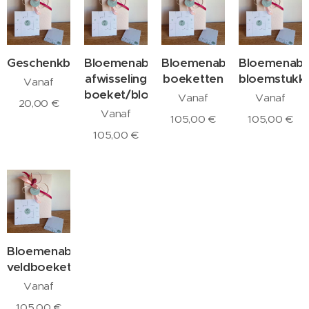
Geschenkbon
Bloemenabonnement:
Bloemenabonnement:
Bloemenabo
afwisseling
boeketten
bloemstukk
Vanaf
boeket/bloemstuk
Vanaf
Vanaf
20,00
€
Vanaf
105,00
€
105,00
€
105,00
€
Bloemenabonnement:
veldboeketten
Vanaf
105,00
€