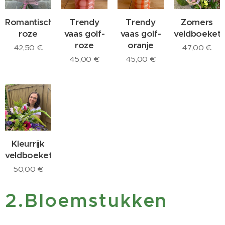
Romantisch
Trendy
Trendy
Zomers
roze
vaas golf-
vaas golf-
veldboeket
roze
oranje
42,50
€
47,00
€
45,00
€
45,00
€
Kleurrijk
veldboeket
50,00
€
2.Bloemstukken