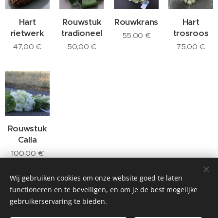
Hart
Rouwstuk
Rouwkrans
Hart
rietwerk
tradioneel
trosroos
55,00
€
47,00
€
50,00
€
75,00
€
Rouwstuk
Calla
100,00
€
Wij gebruiken cookies om onze website goed te laten
functioneren en te beveiligen, en om je de best mogelijke
© 2025 Klavertje14, Blauwvoetstraat 14, 8553 Otegem, 0473 52 99 54,
gebruikerservaring te bieden.
info@klavertje14.be
- Algemene Voorwaarden en Privacybeleid kan u
raadplegen op de pagina "contact" op deze website