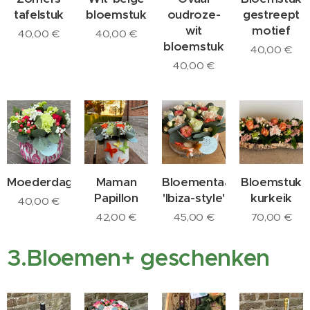
tafelstuk
bloemstuk
oudroze-
gestreept
wit
motief
40,00
€
40,00
€
bloemstuk
40,00
€
40,00
€
Moederdagbloemstuk
Maman
Bloementaart
Bloemstuk
Papillon
'Ibiza-style'
kurkeik
40,00
€
42,00
€
45,00
€
70,00
€
3.Bloemen+ geschenken