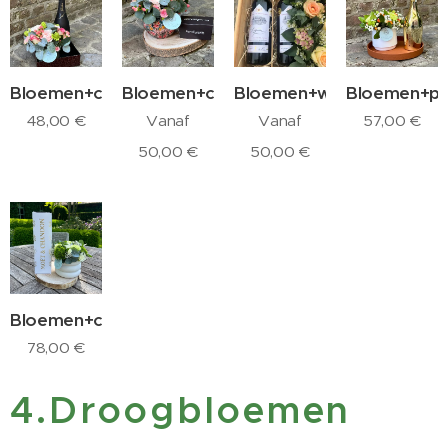
Bloemen+cava
Bloemen+chocolade
Bloemen+wijn
Bloemen+pr
48,00
€
Vanaf
Vanaf
57,00
€
50,00
€
50,00
€
Bloemen+champagne
78,00
€
4.Droogbloemen