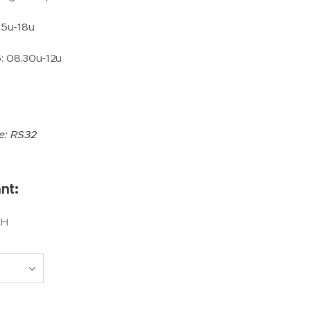
15u-18u
: 08.30u-12u
de: RS32
nt:
AH