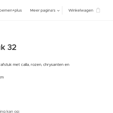
loemen+plus
Meer pagina's
Winkelwagen
k 32
afstuk met calla, rozen, chrysanten en
cm
ing kan op: