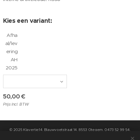
Kies een variant:
Afha
al/lev
ering
AH
2025
50,00
€
Prijs Incl. BTW
© 2025 Klavertje14, Blauwvoetstraat 14, 8553 Otegem, 0473 52 99 54,
info@klavertje14.be
- Algemene Voorwaarden en Privacybeleid kan u