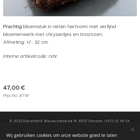
Prachtig
bloemstuk in rieten hartvorm met verfijnd
bloemenwerk met chrysantjes en trosrozen.
Afmeting: +/- 32 cm.
Interne artikelcode: rshr
47,00
€
Prijs Incl. BTW
© 2025 Klavertje14, Blauwvoetstraat 14, 8553 Otegem, 0473 52 99 54,
info@klavertje14.be
- Algemene Voorwaarden en Privacybeleid kan u
raadplegen op de pagina "contact" op deze website
Wij gebruiken cookies om onze website goed te laten