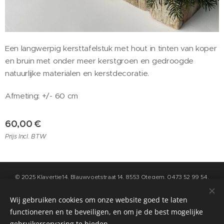
Een langwerpig kersttafelstuk met hout in tinten van koper
en bruin met onder meer kerstgroen en gedroogde
natuurlijke materialen en kerstdecoratie.
Afmeting: +/- 60 cm
60,00
€
Prijs Incl. BTW
© 2025 Klavertje14, Blauwvoetstraat 14, 8553 Otegem, 0473 52 99 54,
info@klavertje14.be
- Algemene Voorwaarden en Privacybeleid kan u
raadplegen op de pagina "contact" op deze website
Wij gebruiken cookies om onze website goed te laten
functioneren en te beveiligen, en om je de best mogelijke
Cookies
gebruikerservaring te bieden.