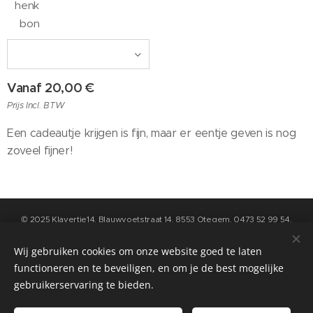
henk
bon
Vanaf
20,00
€
Prijs Incl. BTW
Een cadeautje krijgen is fijn, maar er eentje geven is nog
zoveel fijner!
© 2025 Klavertje14, Blauwvoetstraat 14, 8553 Otegem, 0473 52 99 54,
info@klavertje14.be
- Algemene Voorwaarden en Privacybeleid kan u
raadplegen op de pagina "contact" op deze website
Wij gebruiken cookies om onze website goed te laten
functioneren en te beveiligen, en om je de best mogelijke
Cookies
gebruikerservaring te bieden.