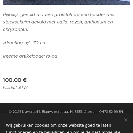
Rijkelijk gevuld modern grafstuk op een houder met
steekschuim gevuld met calla, rozen, anthurium en
chrysanten.
Afmeting: +/- 70 cm
Interne artikelcode: rs-ca
100,00
€
Prijs Incl. BTW
© 2025 Klavertje14, Blauwvoetstraat 14, 8553 Otegem, 0473 52 99 54,
info@klavertje14.be
- Algemene Voorwaarden en Privacybeleid kan u
raadplegen op de pagina "contact" op deze website
Wij gebruiken cookies om onze website goed te laten
functioneren en te beveiligen, en om je de best mogelijke
Cookies