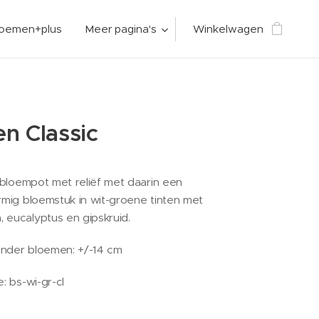
loemen+plus
Meer pagina's
Winkelwagen
n Classic
e bloempot met reliëf met daarin een
ormig bloemstuk in wit-groene tinten met
 eucalyptus en gipskruid.
onder bloemen: +/-14 cm
e: bs-wi-gr-cl