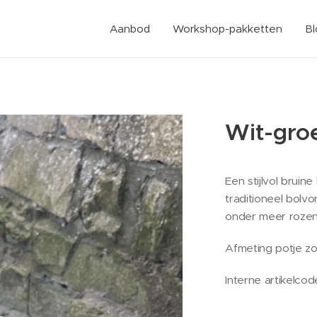
Aanbod
Workshop-pakketten
B
Wit-groe
Een stijlvol bruin
traditioneel bolv
onder meer rozen,
Afmeting potje z
Interne artikelcod