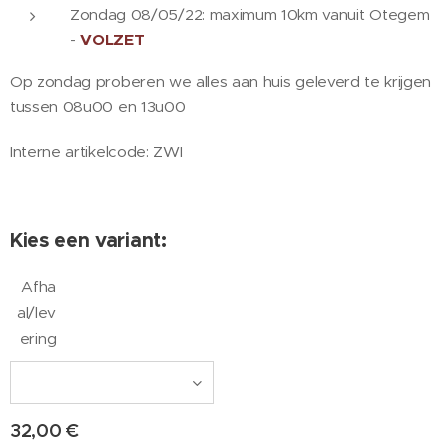
Zondag 08/05/22: maximum 10km vanuit Otegem
-
VOLZET
Op zondag proberen we alles aan huis geleverd te krijgen
tussen 08u00 en 13u00
Interne artikelcode: ZWI
Kies een variant:
Afha
al/lev
ering
32,00
€