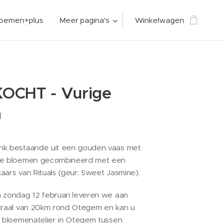
loemen+plus
Meer pagina's
Winkelwagen
OCHT - Vurige
n
nk bestaande uit een gouden vaas met
tie bloemen gecombineerd met een
aars van Rituals (geur: Sweet Jasmine).
 zondag 12 februari leveren we aan
straal van 20km rond Otegem en kan u
t bloemenatelier in Otegem tussen