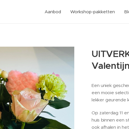
Aanbod
Workshop-pakketten
B
UITVERK
Valentij
Een uniek gesche
een mooie selec
lekker geurende k
Op zaterdag 11 en
huis binnen een 
ook afhalen in he