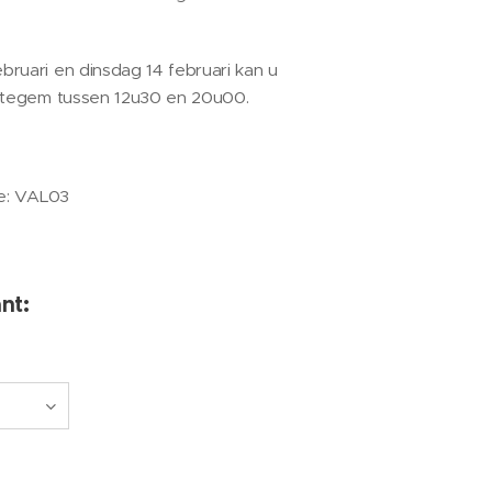
ruari en dinsdag 14 februari kan u
 Otegem tussen 12u30 en 20u00.
de: VAL03
nt: