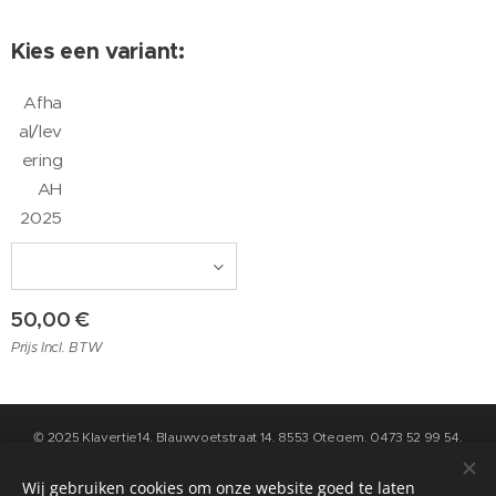
Kies een variant:
Afha
al/lev
ering
AH
2025
50,00
€
Prijs Incl. BTW
© 2025 Klavertje14, Blauwvoetstraat 14, 8553 Otegem, 0473 52 99 54,
info@klavertje14.be
- Algemene Voorwaarden en Privacybeleid kan u
raadplegen op de pagina "contact" op deze website
Wij gebruiken cookies om onze website goed te laten