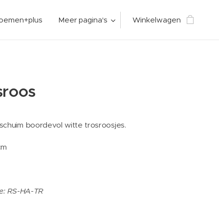
loemen+plus
Meer pagina's
Winkelwagen
sroos
schuim boordevol witte trosroosjes.
cm
de: RS-HA-TR