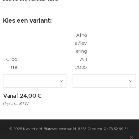
Kies een variant:
Afha
al/lev
ering
Groo
AH
tte
2025
Vanaf
24,00
€
Prijs Incl. BTW
© 2025 Klavertje14, Blauwvoetstraat 14, 8553 Otegem, 0473 52 99 54,
info@klavertje14.be
- Algemene Voorwaarden en Privacybeleid kan u