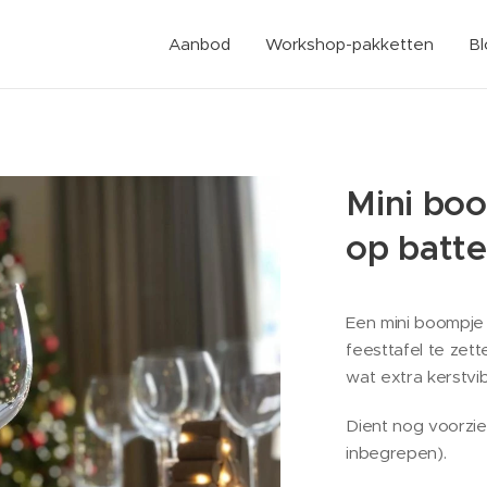
Aanbod
Workshop-pakketten
B
Mini boo
op batte
Een mini boompje 
feesttafel te zet
wat extra kerstvi
Dient nog voorzie
inbegrepen).