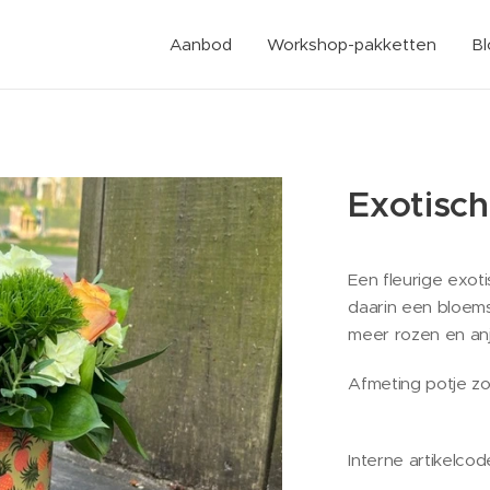
Aanbod
Workshop-pakketten
B
Exotisc
Een fleurige exo
daarin een bloems
meer rozen en anj
Afmeting potje z
Interne artikelcod