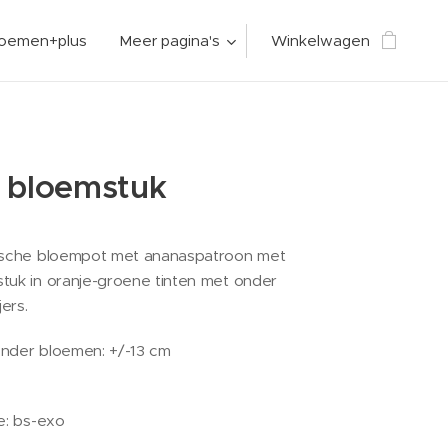
loemen+plus
Meer pagina's
Winkelwagen
h bloemstuk
tische bloempot met ananaspatroon met
tuk in oranje-groene tinten met onder
ers.
onder bloemen: +/-13 cm
e: bs-exo