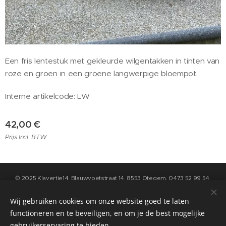
Een fris lentestuk met gekleurde wilgentakken in tinten van
roze en groen in een groene langwerpige bloempot.
Interne artikelcode: LW
42,00
€
Prijs Incl. BTW
© 2025 Klavertje14, Blauwvoetstraat 14, 8553 Otegem, 0473 52 99 54,
info@klavertje14.be
- Algemene Voorwaarden en Privacybeleid kan u
raadplegen op de pagina "contact" op deze website
Wij gebruiken cookies om onze website goed te laten
functioneren en te beveiligen, en om je de best mogelijke
Cookies
gebruikerservaring te bieden.