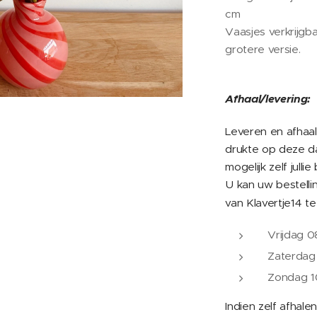
cm
Vaasjes verkrijgb
grotere versie.
Afhaal/levering:
Leveren en afhaal
drukte op deze da
mogelijk zelf jullie
U kan uw bestell
van Klavertje14 t
Vrijdag 
Zaterdag
Zondag 1
Indien zelf afhale