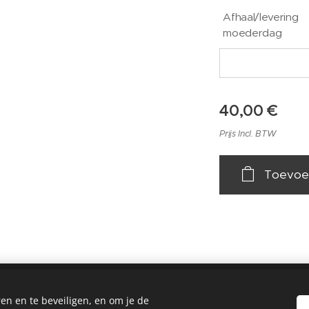
Afhaal/levering
moederdag
40,00
€
Prijs Incl. BTW
Toevoe
em, 0473 52 99 54,
info@klavertje14.be
- Algemene Voorwaarden en Privacybeleid
en en te beveiligen, en om je de
website