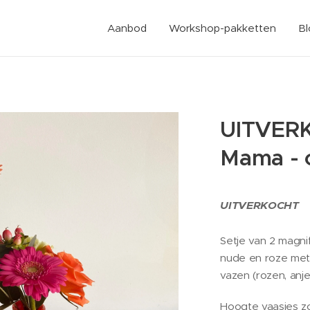
Aanbod
Workshop-pakketten
B
UITVERK
Mama - 
UITVERKOCHT
Setje van 2 magnif
nude en roze met 
vazen (rozen, anjer
Hoogte vaasjes z