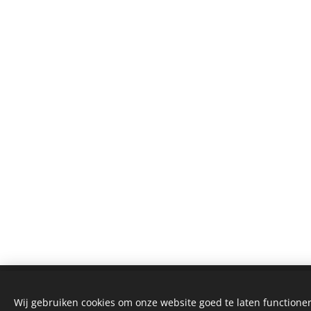
© 2025 Klavertje14, Blauwvoetstraat 14, 8553 Oteg
Wij gebruiken cookies om onze website goed te laten functioner