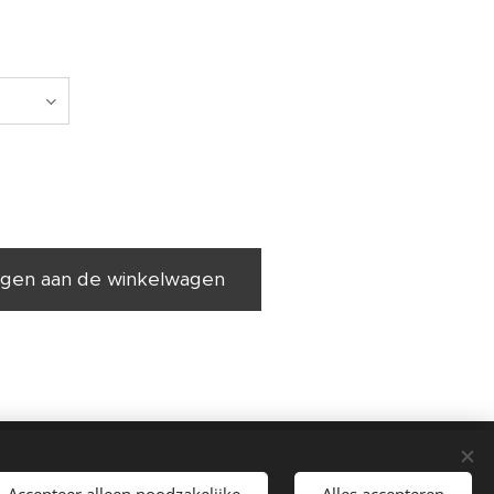
gen aan de winkelwagen
 kan u raadplegen op de pagina "contact" op deze
Accepteer alleen noodzakelijke
Alles accepteren