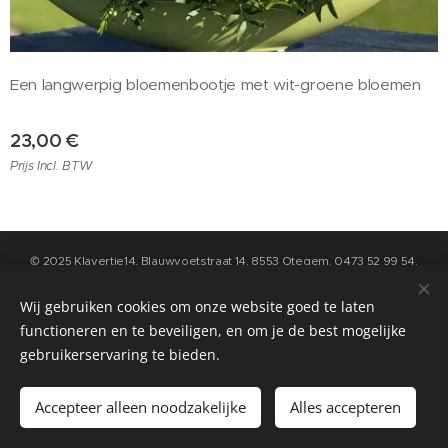
Een langwerpig bloemenbootje met wit-groene bloemen
23,00
€
Prijs Incl. BTW
© 2025 Klavertje14, Blauwvoetstraat 14, 8553 Otegem, 0473 52 99 54,
info@klavertje14.be
- Algemene Voorwaarden en Privacybeleid kan u
raadplegen op de pagina "contact" op deze website
Wij gebruiken cookies om onze website goed te laten
functioneren en te beveiligen, en om je de best mogelijke
Cookies
gebruikerservaring te bieden.
Toevoegen aan de winkelwagen
Accepteer alleen noodzakelijke
Alles accepteren