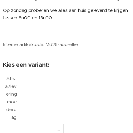
Op zondag proberen we alles aan huis geleverd te krijgen
tussen 8u00 en 13u00.
Interne artikelcode: Md26-abo-elke
Kies een variant:
Afha
al/lev
ering
moe
derd
ag