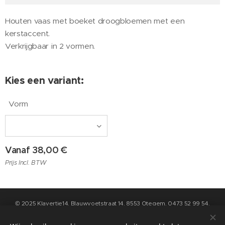
Houten vaas met boeket droogbloemen met een
kerstaccent.
Verkrijgbaar in 2 vormen.
Kies een variant:
Vorm
Vanaf
38,00
€
Prijs Incl. BTW
© 2025 Klavertje14, Blauwvoetstraat 14, 8553 Otegem, 0473 52 99 54,
info@klavertje14.be
- Algemene Voorwaarden en Privacybeleid kan u
raadplegen op de pagina "contact" op deze website