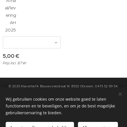
Afha
al/lev
ering
AH
2025
5,00
€
Prijs Incl. BTW
© 2025 Klavertje14, Blauwvoetstraat 14, 8553 Otegem, 0473 52 99 54,
info@klavertje14.be
- Algemene Voorwaarden en Privacybeleid kan u
raadplegen op de pagina "contact" op deze website
Wij gebruiken cookies om onze website goed te laten
functioneren en te beveiligen, en om je de best mogelijke
Cookies
gebruikerservaring te bieden.
Toevoegen aan de winkelwagen