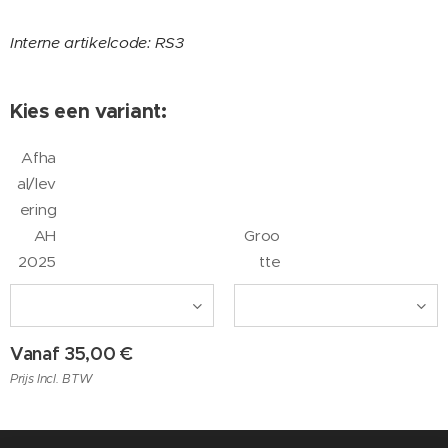
Interne artikelcode: RS3
Kies een variant:
Afha
al/lev
ering
AH
Groo
2025
tte
Vanaf
35,00
€
Prijs Incl. BTW