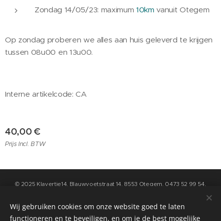
Zondag 14/05/23: maximum
10km
vanuit Otegem
Op zondag proberen we alles aan huis geleverd te krijgen
tussen 08u00 en 13u00.
Interne artikelcode: CA
40,00
€
Prijs Incl. BTW
© 2025 Klavertje14, Blauwvoetstraat 14, 8553 Otegem, 0473 52 99 54,
info@klavertje14.be
- Algemene Voorwaarden en Privacybeleid kan u
raadplegen op de pagina "contact" op deze website
Wij gebruiken cookies om onze website goed te laten
functioneren en te beveiligen, en om je de best mogelijke
Cookies